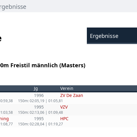
rgebnisse
e
Ergebnisse
0m Freistil männlich (Masters)
Jg
Verein
1996
ZV De Zaan
00:59,38
150m: 02:05,19 | 01:05,81
1995
VZV
01:03,58
150m: 02:13,06 | 01:09,48
ning
1995
HPC
01:08,77
150m: 02:28,04 | 01:19,27