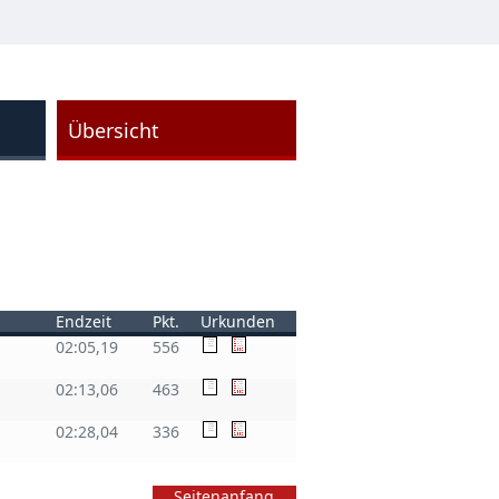
Übersicht
Endzeit
Pkt.
Urkunden
02:05,19
556
02:13,06
463
02:28,04
336
Seitenanfang