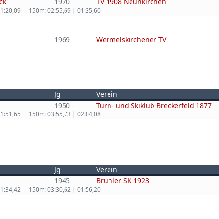
ck
1970
TV 1908 Neunkirchen
01:20,09
150m: 02:55,69 | 01:35,60
1969
Wermelskirchener TV
Jg
Verein
1950
Turn- und Skiklub Breckerfeld 1877
01:51,65
150m: 03:55,73 | 02:04,08
Jg
Verein
1945
Brühler SK 1923
01:34,42
150m: 03:30,62 | 01:56,20