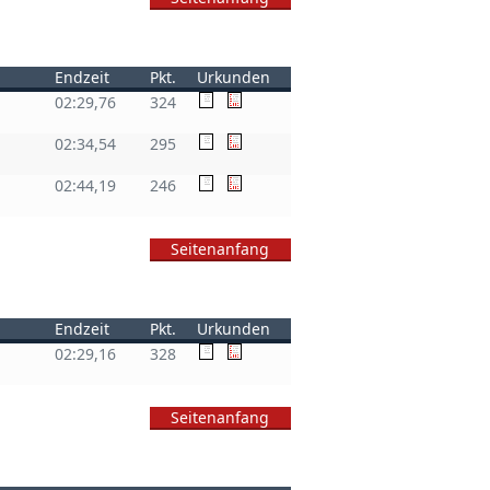
Endzeit
Pkt.
Urkunden
02:29,76
324
02:34,54
295
02:44,19
246
Seitenanfang
Endzeit
Pkt.
Urkunden
02:29,16
328
Seitenanfang