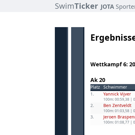
Swim
Ticker
JOTA
Sporte
Ergebniss
Wettkampf 6: 20
Ak 20
Platz
Schwimmer
1.
Yannick Vijver
100m: 00:59,38 | 
2.
Ben Zentveldt
100m: 01:03,58 | 
3.
Jeroen Braspen
100m: 01:08,77 | 