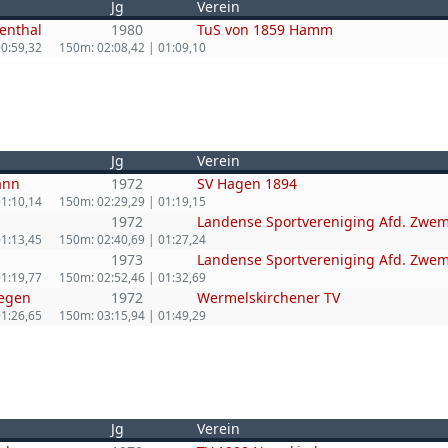
Jg
Verein
enthal
1980
TuS von 1859 Hamm
00:59,32
150m: 02:08,42 | 01:09,10
Jg
Verein
ann
1972
SV Hagen 1894
01:10,14
150m: 02:29,29 | 01:19,15
1972
Landense Sportvereniging Afd. Zw
01:13,45
150m: 02:40,69 | 01:27,24
1973
Landense Sportvereniging Afd. Zw
01:19,77
150m: 02:52,46 | 01:32,69
wegen
1972
Wermelskirchener TV
01:26,65
150m: 03:15,94 | 01:49,29
Jg
Verein