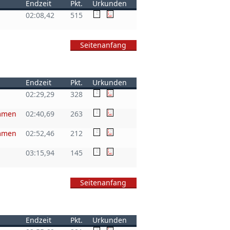
Endzeit
Pkt.
Urkunden
02:08,42
515
Seitenanfang
Endzeit
Pkt.
Urkunden
02:29,29
328
emmen
02:40,69
263
emmen
02:52,46
212
03:15,94
145
Seitenanfang
Endzeit
Pkt.
Urkunden