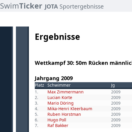
Swim
Ticker
JOTA
Sportergebnisse
Ergebnisse
Wettkampf 30: 50m Rücken männlich
Jahrgang 2009
Platz
Schwimmer
Jg
1.
Max Zimmermann
2009
2.
Lucian Korte
2009
3.
Mario Döring
2009
4.
Mika-Henri Kleerbaum
2009
5.
Ruben Horstman
2009
6.
Hugo Poll
2009
7.
Raf Bakker
2009