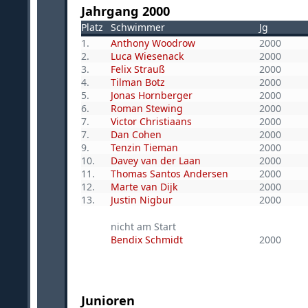
Jahrgang 2000
Platz
Schwimmer
Jg
1.
Anthony Woodrow
2000
2.
Luca Wiesenack
2000
3.
Felix Strauß
2000
4.
Tilman Botz
2000
5.
Jonas Hornberger
2000
6.
Roman Stewing
2000
7.
Victor Christiaans
2000
7.
Dan Cohen
2000
9.
Tenzin Tieman
2000
10.
Davey van der Laan
2000
11.
Thomas Santos Andersen
2000
12.
Marte van Dijk
2000
13.
Justin Nigbur
2000
nicht am Start
Bendix Schmidt
2000
Junioren