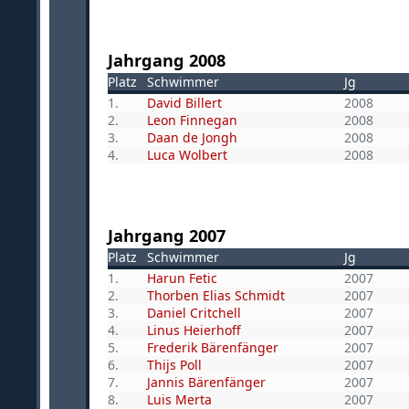
Jahrgang 2008
Platz
Schwimmer
Jg
1.
David Billert
2008
2.
Leon Finnegan
2008
3.
Daan de Jongh
2008
4.
Luca Wolbert
2008
Jahrgang 2007
Platz
Schwimmer
Jg
1.
Harun Fetic
2007
2.
Thorben Elias Schmidt
2007
3.
Daniel Critchell
2007
4.
Linus Heierhoff
2007
5.
Frederik Bärenfänger
2007
6.
Thijs Poll
2007
7.
Jannis Bärenfänger
2007
8.
Luis Merta
2007