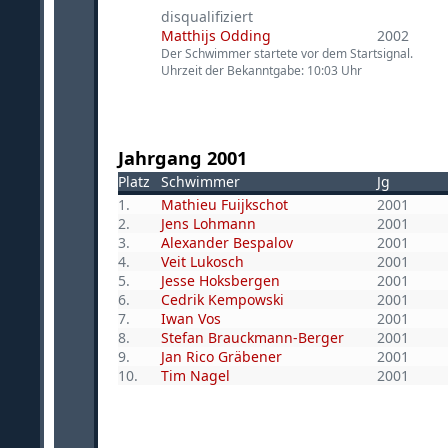
disqualifiziert
Matthijs Odding
2002
Der Schwimmer startete vor dem Startsignal.
Uhrzeit der Bekanntgabe: 10:03 Uhr
Jahrgang 2001
Platz
Schwimmer
Jg
1.
Mathieu Fuijkschot
2001
2.
Jens Lohmann
2001
3.
Alexander Bespalov
2001
4.
Veit Lukosch
2001
5.
Jesse Hoksbergen
2001
6.
Cedrik Kempowski
2001
7.
Iwan Vos
2001
8.
Stefan Brauckmann-Berger
2001
9.
Jan Rico Gräbener
2001
10.
Tim Nagel
2001