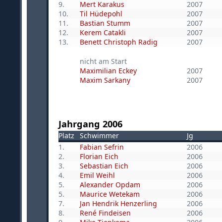
9.
Mert Karakus
2007
10.
Til Hüdepohl
2007
11.
Bastian Stumm
2007
12.
Kerem Catakli
2007
13.
Benett Christoph Radig
2007
nicht am Start
Maximilian Eckey
2007
Maxim Sarkany
2007
Jahrgang 2006
Platz
Schwimmer
Jg
1.
Fabian Sefrin
2006
2.
Florian Eich
2006
3.
Sebastian Eich
2006
4.
Emil Weihl
2006
5.
Alexander Opdam
2006
5.
Maurice Wetekam
2006
7.
Jan Hendrik Henzerling
2006
8.
René Findeisen
2006