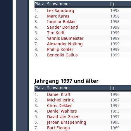
Platz
Schwimmer
Jg
1.
Lex Sandburg
1998
2.
Marc Karas
1998
3.
Ingmar Bakker
1998
4.
Sander Dorland
1999
5.
Tim Kieft
1999
6.
Yannis Baumeister
1999
7.
Alexander Nolting
1999
8.
Phillip Köhler
1999
9.
Benedikt Gallus
1999
Jahrgang 1997 und älter
Platz
Schwimmer
Jg
1.
Daniel Kraft
1996
2.
Michiel Jorink
1987
3.
Chris Dekker
1997
4.
Daniel Wahlers
1993
5.
David van Groen
1997
6.
Jeroen Braspenning
1995
7.
Bart Elenga
1969