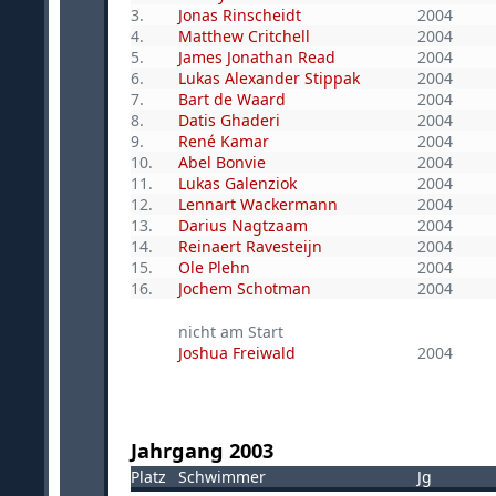
3.
Jonas Rinscheidt
2004
4.
Matthew Critchell
2004
5.
James Jonathan Read
2004
6.
Lukas Alexander Stippak
2004
7.
Bart de Waard
2004
8.
Datis Ghaderi
2004
9.
René Kamar
2004
10.
Abel Bonvie
2004
11.
Lukas Galenziok
2004
12.
Lennart Wackermann
2004
13.
Darius Nagtzaam
2004
14.
Reinaert Ravesteijn
2004
15.
Ole Plehn
2004
16.
Jochem Schotman
2004
nicht am Start
Joshua Freiwald
2004
Jahrgang 2003
Platz
Schwimmer
Jg