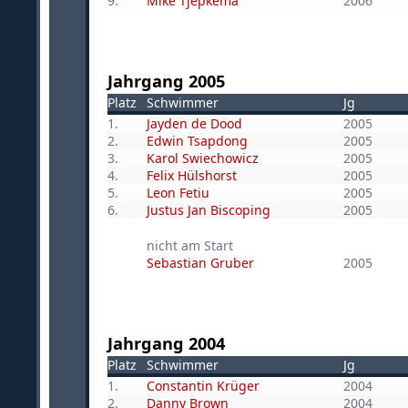
9.
Mike Tjepkema
2006
Jahrgang 2005
Platz
Schwimmer
Jg
1.
Jayden de Dood
2005
2.
Edwin Tsapdong
2005
3.
Karol Swiechowicz
2005
4.
Felix Hülshorst
2005
5.
Leon Fetiu
2005
6.
Justus Jan Biscoping
2005
nicht am Start
Sebastian Gruber
2005
Jahrgang 2004
Platz
Schwimmer
Jg
1.
Constantin Krüger
2004
2.
Danny Brown
2004