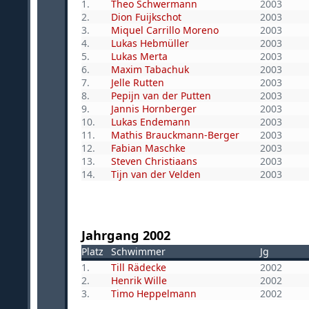
1.
Theo Schwermann
2003
2.
Dion Fuijkschot
2003
3.
Miquel Carrillo Moreno
2003
4.
Lukas Hebmüller
2003
5.
Lukas Merta
2003
6.
Maxim Tabachuk
2003
7.
Jelle Rutten
2003
8.
Pepijn van der Putten
2003
9.
Jannis Hornberger
2003
10.
Lukas Endemann
2003
11.
Mathis Brauckmann-Berger
2003
12.
Fabian Maschke
2003
13.
Steven Christiaans
2003
14.
Tijn van der Velden
2003
Jahrgang 2002
Platz
Schwimmer
Jg
1.
Till Rädecke
2002
2.
Henrik Wille
2002
3.
Timo Heppelmann
2002